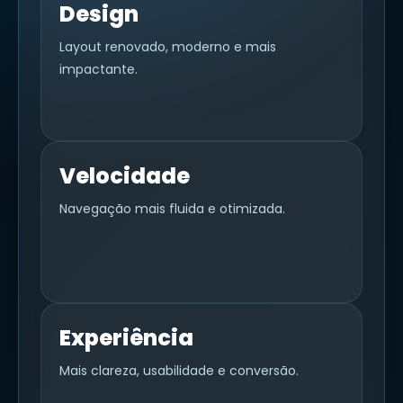
Design
Layout renovado, moderno e mais
impactante.
Velocidade
Navegação mais fluida e otimizada.
Experiência
Mais clareza, usabilidade e conversão.