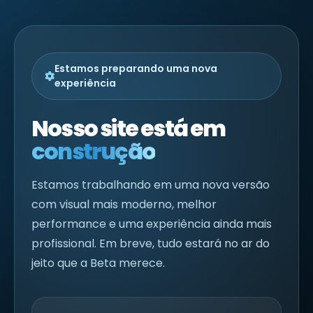
Estamos preparando uma nova
experiência
Nosso site está em
construção
Estamos trabalhando em uma nova versão
com visual mais moderno, melhor
performance e uma experiência ainda mais
profissional. Em breve, tudo estará no ar do
jeito que a Beta merece.